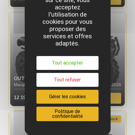
sur ce site, vous
acceptez
l'utilisation de
cookies pour vous
proposer des
services et offres
adaptés.
Tout accepter
OUTLANDER PRO XU HD5 T
Tout refuser
Marque : CAN AM
Année : 2026
Gérer les cookies
TTC
12 199,00€
NOUVEAU
Politique de
confidentialité
En stock