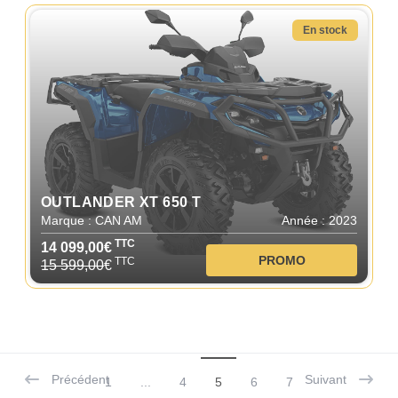
En stock
OUTLANDER XT 650 T
Marque : CAN AM
Année : 2023
TTC
14 099,00€
PROMO
TTC
15 599,00
€
Précédent
Suivant
1
...
4
5
6
7