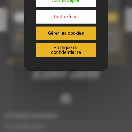
Tout accepter
NEWSLETTER
Tout refuser
S'abonner
Gérer les cookies
J'accepte que mes données soient utilisées par Actions-
Passions
Politique de
confidentialité
Suivez nous sur Facebook
ACTIONS PASSIONS
QUI SOMMES-NOUS