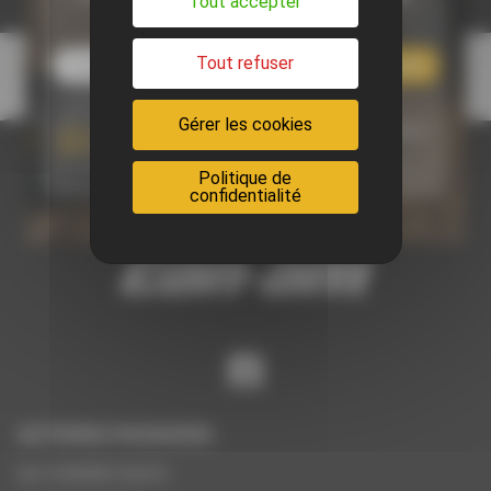
Tout accepter
NEWSLETTER
Tout refuser
S'abonner
Gérer les cookies
J'accepte que mes données soient utilisées par Actions-
Passions
Politique de
confidentialité
Suivez nous sur Facebook
ACTIONS PASSIONS
QUI SOMMES-NOUS